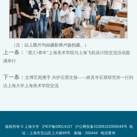
（注：以上图片均由摄影师卢扬拍摄。）
上一条：
“星汇▪青年”上海美术学院与上海飞机设计院交流活动圆
满举行
下一条：
文博艺苑携手 共护石窟文脉——炳灵寺石窟研究所一行到
访上海大学上海美术学院交流
版权所有 ©
上海大学
沪ICP备09014157
沪公网安备31009102000049号
地
址：上海市宝山区上大路99号 邮编：200444
电话查询