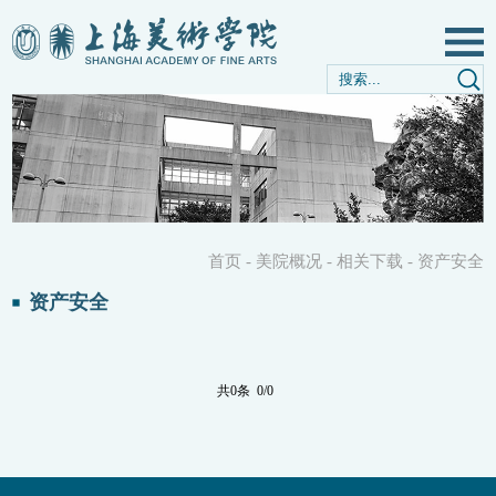
首页
-
美院概况
-
相关下载
-
资产安全
资产安全
共0条 0/0