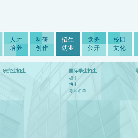
人才
科研
招生
党务
校园
培养
创作
就业
公开
文化
研究生招生
国际学生招生
硕士
博士
导师名单