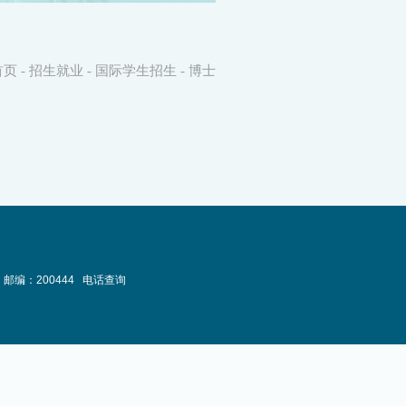
首页
-
招生就业
-
国际学生招生
-
博士
邮编：200444
电话查询