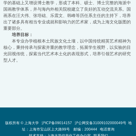
学的基础上又增设博士教学，形成了本科、硕士、博士完整的海派中
国画教学体系，并与海内外相关院校建立了良好的互动交流关系。国
画系在汪大伟、张培础、乐震文、韩峰等历任系主任的主持下，培养
出了诸多具有相当专业成就和影响力的艺术家，成为上海文化版图的
重要部分。
培养目标：
本专业办学植根本土民族文化土壤，以中国传统精英艺术精神为
核心，秉持传承与探索并重的教学理念，拓展学生视野，以实验的目
光回视传统，探索当代艺术本土化的表现形式，培养引领艺术的研究
型人才。
版权所有 ©
上海大学
沪ICP备09014157
沪公网安备31009102000049号
地
址：上海市宝山区上大路99号 邮编：200444
电话查询
技术支持：
上海大学信息化工作办公室
联系我们