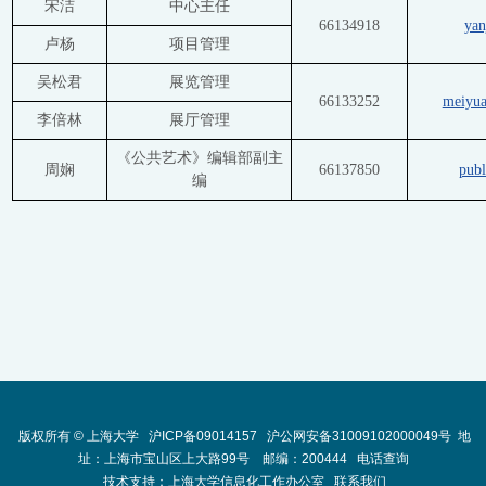
宋洁
中心主任
66134918
ya
卢杨
项目管理
吴松君
展览管理
66133252
meiyu
李倍林
展厅管理
《公共艺术》编辑部副主
周娴
66137850
pub
编
版权所有 ©
上海大学
沪ICP备09014157
沪公网安备31009102000049号
地
址：上海市宝山区上大路99号 邮编：200444
电话查询
技术支持：
上海大学信息化工作办公室
联系我们