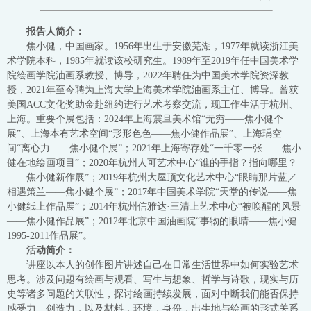
报告人简介：
焦小健，中国画家。1956年出生于安徽芜湖，1977年就读浙江美
术学院本科，1985年就读该校研究生。1989年至2019年任中国美术学
院绘画学院油画系教授、博导，2022年聘任为中国美术学院资深教
授，2021年至今聘为上海大学上海美术学院油画系主任、博导。曾获
美国ACC文化奖助金赴纽约进行艺术考察交流，现工作生活于杭州、
上海。重要个展包括：2024年上海震旦美术馆“无穷——焦小健个
展”、上海本有艺术空间“形形色色——焦小健作品展”、上海瑀空
间“离心力——焦小健个展”；2021年上海寄存处“一千零一张——焦小
健在地绘画项目”；2020年杭州人可艺术中心“谁的手指？指向哪里？
——焦小健新作展”；2019年杭州大屋顶文化艺术中心“眼睛那片蓝／
相遇策兰——焦小健个展”；2017年中国美术学院“天堂的传说——焦
小健纸上作品展”；2014年杭州信雅达·三清上艺术中心“被唤醒的风景
——焦小健作品展”；2012年北京中国油画院“事物的眼睛——焦小健
1995-2011作品展”。
活动简介：
讲座以本人的创作图片讲述自己在日常生活世界中如何实验艺术
思考。涉及问题有绘画与观看、写生与想象、哲学与诗歌，现实与历
史等诸多问题的关联性，探讨绘画持续发展，面对中断我们能否保持
感受力、创造力，以及材料，环境，身份，出生地与绘画的形式关系