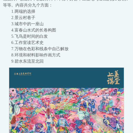
等等。内容共分九个方面：
1.两端的选择
2.景云村巷子
3.城市中的一座山
4.富春山水式的长卷构图
5.飞鸟是时间的白发
6.工作室读艺术史
7.万物在色彩和线条中自己解放
8.环境和材料影响作画方式
9.碧水东流至北回