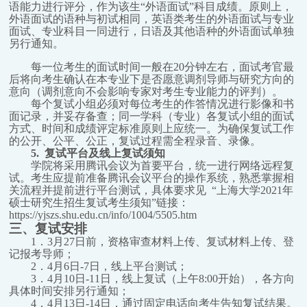
语能力进行评分，作为该生“外语面试”科目成绩。原则上，
外语面试的语种与初试相同，英语类考生的外语面试与专业
面试、专业科目一同进行，日语及其他语种的外语面试单独
另行通知。
每一位考生的面试时间一般在20分钟左右，面试考官最
后将向考生确认在本专业下是否愿意调剂导师与研究方向的
意向（调剂意向不会影响专家对考生专业能力的评判）。
每个复试小组必须对每位考生的作答情况进行影像和书
面记录，并妥存备查；同一学科（专业）各复试小组的面试
方式、时间和成绩评定标准原则上应统一。为确保复试工作
的公开、公平、公正，复试过程需全程录音、录像。
5.
复试平台及线上复试须知
学院将采用腾讯会议为首要平台，统一进行网络远程复
试。考生应提前准备腾讯会议平台的操作系统，熟悉掌握相
关流程并提前进行平台测试，具体要求见 “上海大学2021年
硕士研究生招生复试考生须知”链接：
https://yjszs.shu.edu.cn/info/1004/5505.htm
三、复试安排
1
．3月27日前，资格审查材料上传、复试材料上传、登
记报考导师；
2
．4月6日-7日，线上平台测试；
3
．4月10日-11日，线上复试（上午8:00开始），各方向
具体时间安排另行通知；
4
．4月13日-14日，通过固定电话向考生告知复试结果。