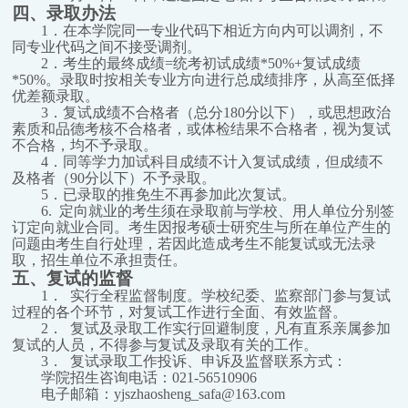
四、录取办法
1
．在本学院同一专业代码下相近方向内可以调剂，不
同专业代码之间不接受调剂。
2
．考生的最终成绩=统考初试成绩*50%+复试成绩
*50%。录取时按相关专业方向进行总成绩排序，从高至低择
优差额录取。
3
．复试成绩不合格者（总分180分以下），或思想政治
素质和品德考核不合格者，或体检结果不合格者，视为复试
不合格，均不予录取。
4
．同等学力加试科目成绩不计入复试成绩，但成绩不
及格者（90分以下）不予录取。
5
．已录取的推免生不再参加此次复试。
6.
定向就业的考生须在录取前与学校、用人单位分别签
订定向就业合同。考生因报考硕士研究生与所在单位产生的
问题由考生自行处理，若因此造成考生不能复试或无法录
取，招生单位不承担责任。
五、复试的监督
1
． 实行全程监督制度。学校纪委、监察部门参与复试
过程的各个环节，对复试工作进行全面、有效监督。
2
． 复试及录取工作实行回避制度，凡有直系亲属参加
复试的人员，不得参与复试及录取有关的工作。
3
． 复试录取工作投诉、申诉及监督联系方式：
学院招生咨询电话：021-56510906
电子邮箱：yjszhaosheng_safa@163.com