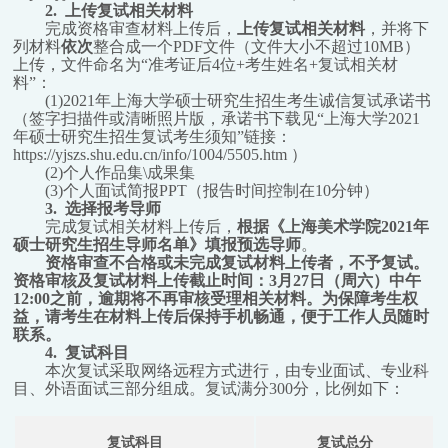
2.
上传复试相关材料
完成资格审查材料上传后，
上传复试相关材料
，并将下
列材料
依次
整合成一个PDF文件（文件大小不超过10MB）
上传，文件命名为“准考证后4位+考生姓名+复试相关材
料”：
(1)2021
年上海大学硕士研究生招生考生诚信复试承诺书
（签字扫描件或清晰照片版，承诺书下载见“上海大学2021
年硕士研究生招生复试考生须知”链接：
https://yjszs.shu.edu.cn/info/1004/5505.htm ）
(2)
个人作品集\成果集
(3)
个人面试简报PPT（报告时间控制在10分钟）
3.
选择报考导师
完成复试相关材料上传后，
根据《上海美术学院2021年
硕士研究生招生导师名单》填报预选导师
。
资格审查不合格或未完成复试材料上传者，不予复试。
资格审核及复试材料上传截止时间：3月27日（周六）中午
12:00之前，逾期将不再审核受理相关材料。为保障考生权
益，请考生在材料上传后保持手机畅通，便于工作人员随时
联系。
4.
复试科目
本次复试采取网络远程方式进行，由专业面试、专业科
目、外语面试三部分组成。复试满分300分，比例如下：
复试科目
复试总分