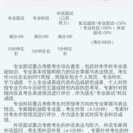
外语面试
专业面试
专业科目
（口语、
听力）
复试成绩=专业面试×150%
+ 专业科目×100% + 外语
面试×50%
满分100
满分100
满分100
（满分300分）
10
分钟左
5
分钟左
5
分钟左右
右
右
专业面试重点考察考生综合素质，包括对本学科专业基
础知识、专业基本技能和能力的综合掌握与表达情况。考生
作10分左右的PPT简报，简报应包含个人简历、专业特长、
学习成绩、个人专业成果或代表作品或研究成果、个人对所
报专业方向今后研究主题或研究内容的思考等。专家针对简
报内容及考生表述情况进行评分，作为该生“专业面试”科目
成绩。
专业科目重点考察考生对所报考方向的专业掌握与表达
情况。专家随机抽取专业题，考生作答（4-5分钟），专家针
对考生作答情况进行评分，作为该生复试对应专业科目成
绩。
外语面试重点考察考生的外语表达与听力。外语专家用
外语提问，考生用外语作答（4-5分钟），专家针对考生的外