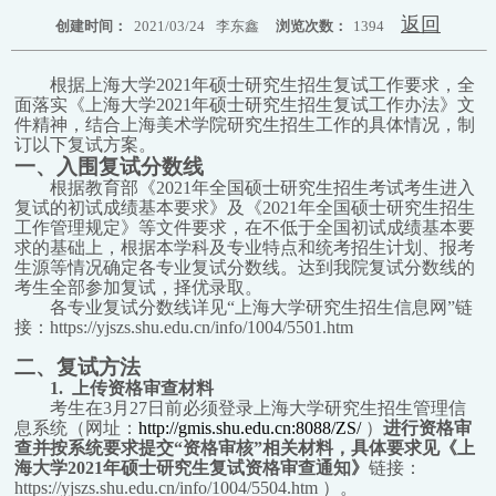
返回
创建时间：
2021/03/24
李东鑫
浏览次数：
1394
根据上海大学2021年硕士研究生招生复试工作要求，全
面落实《上海大学2021年硕士研究生招生复试工作办法》文
件精神，结合上海美术学院研究生招生工作的具体情况，制
订以下复试方案。
一、入围复试分数线
根据教育部《2021年全国硕士研究生招生考试考生进入
复试的初试成绩基本要求》及《2021年全国硕士研究生招生
工作管理规定》等文件要求，在不低于全国初试成绩基本要
求的基础上，根据本学科及专业特点和统考招生计划、报考
生源等情况确定各专业复试分数线。达到我院复试分数线的
考生全部参加复试，择优录取。
各专业复试分数线详见“上海大学研究生招生信息网”链
接：
https://yjszs.shu.edu.cn/info/1004/5501.htm
二、复试方法
1.
上传资格审查材料
考生在3月27日前必须登录上海大学研究生招生管理信
息系统（网址：
http://gmis.shu.edu.cn:8088/ZS/
）
进行资格审
查并按系统要求提交“资格审核”相关材料，具体要求见《上
海大学2021年硕士研究生复试资格审查通知》
链接：
https://yjszs.shu.edu.cn/info/1004/5504.htm ）。