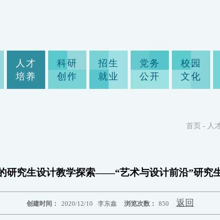
人才
科研
招生
党务
校园
培养
创作
就业
公开
文化
首页
-
人
的研究生设计教学探索——“艺术与设计前沿”研究
返回
创建时间：
2020/12/10
李东鑫
浏览次数：
850