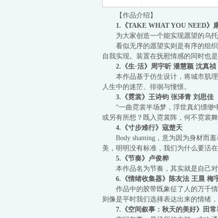
【作品介绍】
1.《TAKE WHAT YOU NEED》
为大家创造一个能实现愿望的乌托
看似无序的愿望实则是有序的组织
自我实现。装置在抚慰情感的同时也是
2.《生·活》
周宇昕 潘慧颖 沈真祯
本作品基于仿生设计，将城市肌理
人生中的迷茫、徘徊与憧憬。
3.《霓裳》
王诗钧 张泽青 刘思佳
“一曲霓裳半场梦，浮世真幻缥缈
或另有所想？既入霓裳阵，何不霓裳舞
4.《寸步难行》
寇楚天
Body shaming，意为因
美，明明没有标准，我们为什么要活在千
5.《节奏》
卢俊桦
本作品名为节奏，其实就是自己对
6.《情绪收集器》
陈友法 王晨 梅
作品中的胶带既象征了人的万千情
则像是平时我们选择表达出来的情绪，
7.《空间叙事：秋天的美好》田常