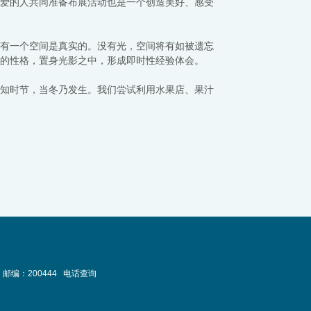
爱的人共同准备布展活动也是一个创造美好、感受
有一个空间是真实的。没有光，空间将有如被遗忘
的性格，置身光影之中，形成即时性经验体会。
知时节，当冬乃发生。我们尝试利用水果店、果汁
邮编：200444
电话查询