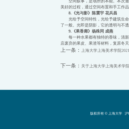
空间叙事，是场所的本能。本次通
美好的过程，通过空间布置和手工作品
8.《光与影》
陈震宇 花兵昌
光给予空间特性，光给予建筑生命
了一般。光即是阴影，它的透明与不透
9.《果香廊》
杨殊同 成燕
每一种水果都有独特的香味，清新
店废弃的果皮、果渣等材料，复原冬天
上一条：
上海大学上海美术学院20
下一条：
关于上海大学上海美术学院2
版权所有 ©
上海大学
沪