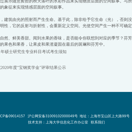
过展示随意捡拾的秋天落叶的水彩作品来实现物质层面的空间叙事。与所
的象征来实现情感层面的空间叙事。
，建筑由光的照射而产生生命。基于此，除非给予它生命（光），否则没
明性，它的反射与折射性，会重新定义空间。光使空间产生一种不可确定
自然、鲜美香甜。闻到水果的香味，是否能令你联想到对应的季节？芬芳
的果色和果香，让果皮和果渣凝固在最后的斑斓和芬芳中。
21年硕士研究生专业科目考试考生须知
020年度“宝钢奖学金”评审结果公示
ICP备09014157
沪公网安备31009102000049号
地址：上海市宝山区上大路99号 
技术支持：
上海大学信息化工作办公室
联系我们