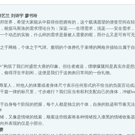
康艺兰 刘诗宇 廖书玲
邦世界，希望大家能从中获得你想拥有的，这个载满愿望的便签空间在轻
，根据马斯洛的需求理论分为：深蓝——生理需求，浅蓝——安全需求，
一个动态的实验，什么样的需求是最被人需要的呢，而什么又是可有可无
之于网格，个体之于气球。脆弱的个体挣扎于束缚的网格并描绘出属于自
中”构筑了我们对盛世大唐的印象。但往者难追，缥缈朦胧间是真实亦是
，偷得浮生半刻闲，这便是我们于这匆匆日常间的一份礼物。
为身材而羞辱某人，对他人的体重或者身体尺寸表示任何形式的不恰当的负面言
篇一律的标尺里，寸步难行？我们应当有权利支配自己的身体，冲破body 
于自身每个阶段的把握，每个人都是独立的个体，自身的轨迹和节奏无法
宇
绪，又像是情绪的线索，顺着这些线索将各种情绪投入漆黑的情绪收集器
向外表现的仅是小部分。
赛