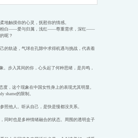
柔地触摸你的心灵，抚慰你的情感。
粉白——爱与归属，浅红——尊重需求，深红——
的呢？
己的轨迹，气球在孔隙中求得机遇与挑战，代表着
想象。步入其间的你，心头起了何种思绪，是共鸣，
论或态度，这个现象在中国女性身上的表现尤其明显。
shame的限制。
参照他人。听从自己，是快是慢都没关系。
，同时也是多种情绪融合的状态。周围的透明盒子