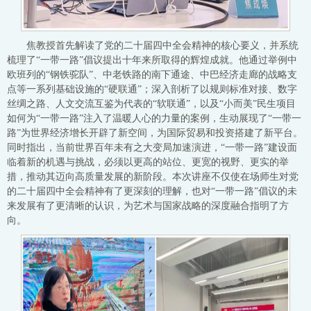
焦教授首先解读了党的二十届四中全会精神的核心要义，并系统
梳理了“一带一路”倡议提出十年来所取得的辉煌成就。他通过举例中
欧班列的“钢铁驼队”、中老铁路的南下通途、中巴经济走廊的战略支
点等一系列基础设施的“硬联通”；深入剖析了以规则标准对接、数字
丝绸之路、人文交流互鉴为代表的“软联通”，以及“小而美”民生项目
如何为“一带一路”注入了温暖人心的力量的案例，生动展现了“一带一
路”为世界经济增长开辟了新空间，为国际贸易和投资搭建了新平台。
同时指出，当前世界百年未有之大变局加速演进，“一带一路”建设面
临着新的机遇与挑战，必须以更高的站位、更宽的视野、更实的举
措，推动其迈向高质量发展的新阶段。本次讲座不仅使在场师生对党
的二十届四中全会精神有了更深刻的理解，也对“一带一路”倡议的未
来发展有了更清晰的认识，为艺术与国家战略的深度融合指明了方
向。