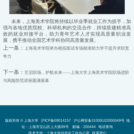
未来，上海美术学院将持续以毕业季就业工作为抓手，加
强与各地优质院校、科研机构的交流合作，持续搭建精准高
效的就业对接平台，助力青年艺术人才实现高质量职业发
展，携手推动全国艺术学科协同高质量发展。
上一条：
上海美术学院举办模拟面试专场精准助力学子提升求职竞
争力
下一条：
艺启职场，护航未来——上海大学上海美术学院职场进阶
与风险防范讲座圆满落幕
版权所有 ©
上海大学
沪ICP备09014157
沪公网安备31009102000049号
地
址：上海市宝山区上大路99号 邮编：200444
电话查询
技术支持：
上海大学信息化工作办公室
联系我们