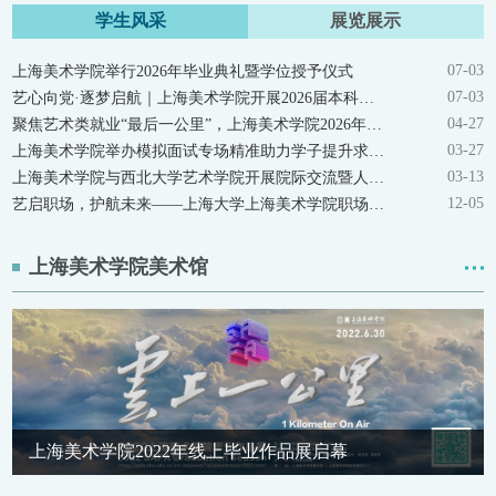
学生风采
展览展示
07-03
上海美术学院举行2026年毕业典礼暨学位授予仪式
07-03
艺心向党·逐梦启航｜上海美术学院开展2026届本科毕业生党员集中教育主题党课
04-27
聚焦艺术类就业“最后一公里”，上海美术学院2026年专场招聘会圆满举办！
03-27
上海美术学院举办模拟面试专场精准助力学子提升求职竞争力
03-13
上海美术学院与西北大学艺术学院开展院际交流暨人才引进洽谈会
12-05
艺启职场，护航未来——上海大学上海美术学院职场进阶与风险防范讲座圆满落幕
上海美术学院美术馆
上海美术学院2022年线上毕业作品展启幕